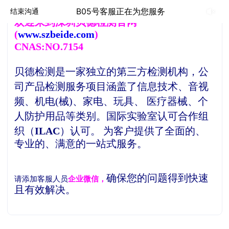
B05号客服正在为您服务
结束沟通
欢
迎来到深圳贝德检测官网
(
www.szbeide.com
)
CNAS:NO.7154
贝德检测是一家独立的第三方检测机构，
公
司产品检测服务项目涵盖了信息技术、音视
频、机电(械)、家电、玩具、 医疗器械、个
人防护用品等类别。
国际实验室认可合作组
织（
ILAC
）认可。
为客户提供了全面的、
专业的、满意的一站式服务。
确保您的问题得到快速
请添加客服人员
企业微信，
且有效解决。