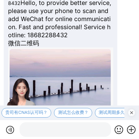
Hello, to provide better service,
8432
please use your phone to scan and
add WeChat for online communicati
on. Fast and professional! Service h
otline: 18682288432
微信二维码
贵司有CNAS认可吗？
测试怎么收费？
测试周期多久？