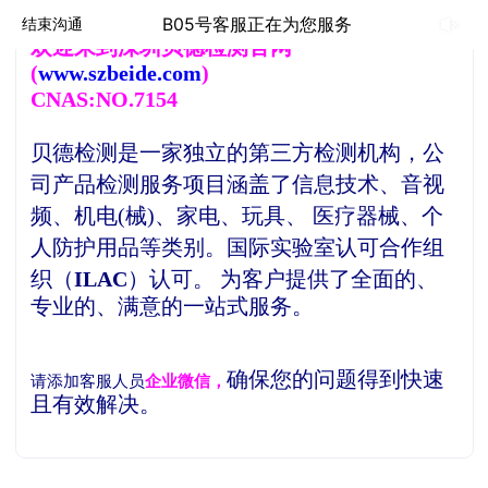
B05号客服正在为您服务
结束沟通
欢
迎来到深圳贝德检测官网
(
www.szbeide.com
)
CNAS:NO.7154
贝德检测是一家独立的第三方检测机构，
公
司产品检测服务项目涵盖了信息技术、音视
频、机电(械)、家电、玩具、 医疗器械、个
人防护用品等类别。
国际实验室认可合作组
织（
ILAC
）认可。
为客户提供了全面的、
专业的、满意的一站式服务。
确保您的问题得到快速
请添加客服人员
企业微信，
且有效解决。