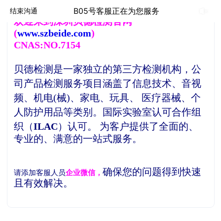
B05号客服正在为您服务
结束沟通
欢
迎来到深圳贝德检测官网
(
www.szbeide.com
)
CNAS:NO.7154
贝德检测是一家独立的第三方检测机构，
公
司产品检测服务项目涵盖了信息技术、音视
频、机电(械)、家电、玩具、 医疗器械、个
人防护用品等类别。
国际实验室认可合作组
织（
ILAC
）认可。
为客户提供了全面的、
专业的、满意的一站式服务。
确保您的问题得到快速
请添加客服人员
企业微信，
且有效解决。