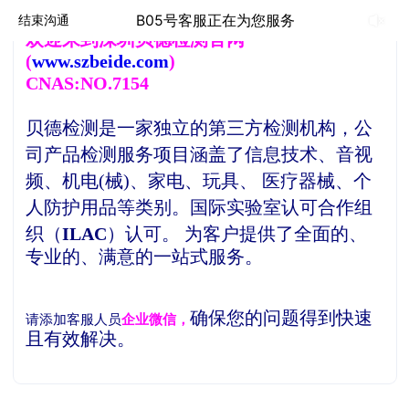
B05号客服正在为您服务
结束沟通
欢
迎来到深圳贝德检测官网
(
www.szbeide.com
)
CNAS:NO.7154
贝德检测是一家独立的第三方检测机构，
公
司产品检测服务项目涵盖了信息技术、音视
频、机电(械)、家电、玩具、 医疗器械、个
人防护用品等类别。
国际实验室认可合作组
织（
ILAC
）认可。
为客户提供了全面的、
专业的、满意的一站式服务。
确保您的问题得到快速
请添加客服人员
企业微信，
且有效解决。