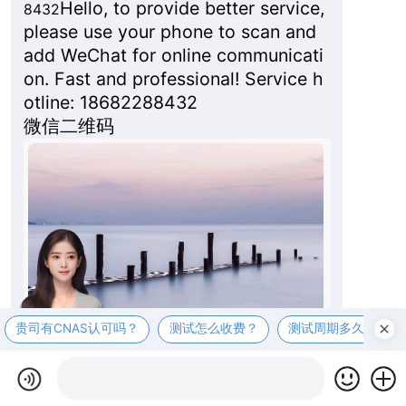
Hello, to provide better service,
8432
please use your phone to scan and
add WeChat for online communicati
on. Fast and professional! Service h
otline: 18682288432
微信二维码
贵司有CNAS认可吗？
测试怎么收费？
测试周期多久？