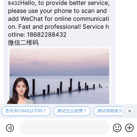
Hello, to provide better service,
8432
please use your phone to scan and
add WeChat for online communicati
on. Fast and professional! Service h
otline: 18682288432
微信二维码
贵司有CNAS认可吗？
测试怎么收费？
测试周期多久？