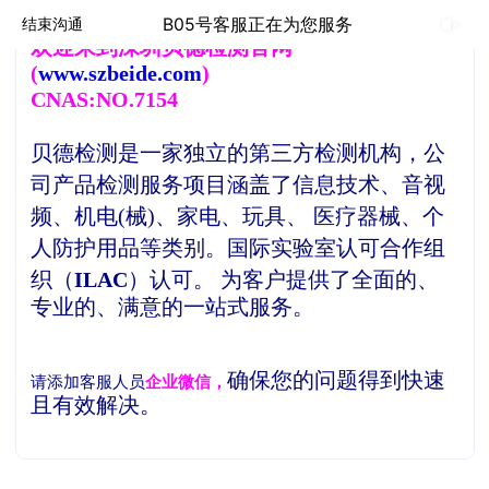
B05号客服正在为您服务
结束沟通
欢
迎来到深圳贝德检测官网
(
www.szbeide.com
)
CNAS:NO.7154
贝德检测是一家独立的第三方检测机构，
公
司产品检测服务项目涵盖了信息技术、音视
频、机电(械)、家电、玩具、 医疗器械、个
人防护用品等类别。
国际实验室认可合作组
织（
ILAC
）认可。
为客户提供了全面的、
专业的、满意的一站式服务。
确保您的问题得到快速
请添加客服人员
企业微信，
且有效解决。