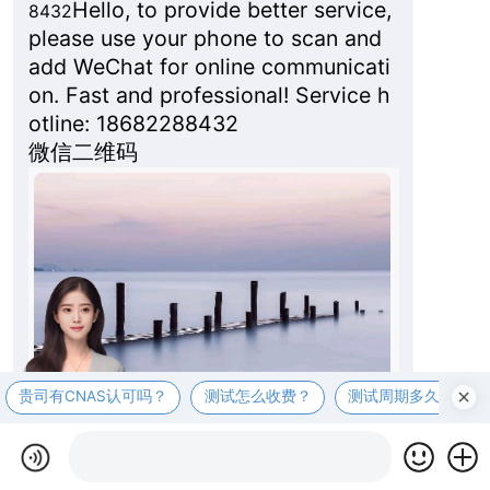
Hello, to provide better service,
8432
please use your phone to scan and
add WeChat for online communicati
on. Fast and professional! Service h
otline: 18682288432
微信二维码
贵司有CNAS认可吗？
测试怎么收费？
测试周期多久？