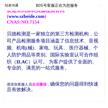
B05号客服正在为您服务
结束沟通
欢
迎来到深圳贝德检测官网
(
www.szbeide.com
)
CNAS:NO.7154
贝德检测是一家独立的第三方检测机构，
公
司产品检测服务项目涵盖了信息技术、音视
频、机电(械)、家电、玩具、 医疗器械、个
人防护用品等类别。
国际实验室认可合作组
织（
ILAC
）认可。
为客户提供了全面的、
专业的、满意的一站式服务。
确保您的问题得到快速
请添加客服人员
企业微信，
且有效解决。