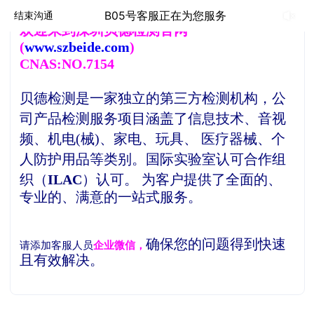
B05号客服正在为您服务
结束沟通
欢
迎来到深圳贝德检测官网
(
www.szbeide.com
)
CNAS:NO.7154
贝德检测是一家独立的第三方检测机构，
公
司产品检测服务项目涵盖了信息技术、音视
频、机电(械)、家电、玩具、 医疗器械、个
人防护用品等类别。
国际实验室认可合作组
织（
ILAC
）认可。
为客户提供了全面的、
专业的、满意的一站式服务。
确保您的问题得到快速
请添加客服人员
企业微信，
且有效解决。