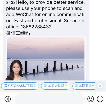
Hello, to provide better service,
8432
please use your phone to scan and
add WeChat for online communicati
on. Fast and professional! Service h
otline: 18682288432
微信二维码
贵司有CNAS认可吗？
测试怎么收费？
测试周期多久？