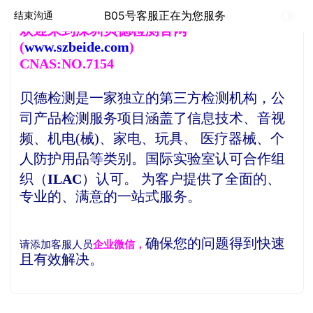
B05号客服正在为您服务
结束沟通
欢
迎来到深圳贝德检测官网
(
www.szbeide.com
)
CNAS:NO.7154
贝德检测是一家独立的第三方检测机构，
公
司产品检测服务项目涵盖了信息技术、音视
频、机电(械)、家电、玩具、 医疗器械、个
人防护用品等类别。
国际实验室认可合作组
织（
ILAC
）认可。
为客户提供了全面的、
专业的、满意的一站式服务。
确保您的问题得到快速
请添加客服人员
企业微信，
且有效解决。