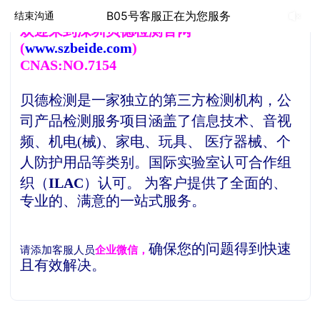
B05号客服正在为您服务
结束沟通
欢
迎来到深圳贝德检测官网
(
www.szbeide.com
)
CNAS:NO.7154
贝德检测是一家独立的第三方检测机构，
公
司产品检测服务项目涵盖了信息技术、音视
频、机电(械)、家电、玩具、 医疗器械、个
人防护用品等类别。
国际实验室认可合作组
织（
ILAC
）认可。
为客户提供了全面的、
专业的、满意的一站式服务。
确保您的问题得到快速
请添加客服人员
企业微信，
且有效解决。