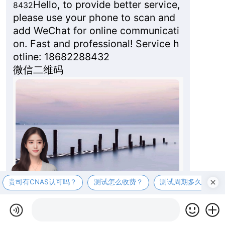
Hello, to provide better service,
8432
please use your phone to scan and
add WeChat for online communicati
on. Fast and professional! Service h
otline: 18682288432
微信二维码
贵司有CNAS认可吗？
测试怎么收费？
测试周期多久？