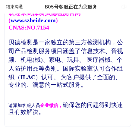
B05号客服正在为您服务
结束沟通
欢
迎来到深圳贝德检测官网
(
www.szbeide.com
)
CNAS:NO.7154
贝德检测是一家独立的第三方检测机构，
公
司产品检测服务项目涵盖了信息技术、音视
频、机电(械)、家电、玩具、 医疗器械、个
人防护用品等类别。
国际实验室认可合作组
织（
ILAC
）认可。
为客户提供了全面的、
专业的、满意的一站式服务。
确保您的问题得到快速
请添加客服人员
企业微信，
且有效解决。