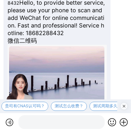
Hello, to provide better service,
8432
please use your phone to scan and
add WeChat for online communicati
on. Fast and professional! Service h
otline: 18682288432
微信二维码
贵司有CNAS认可吗？
测试怎么收费？
测试周期多久？